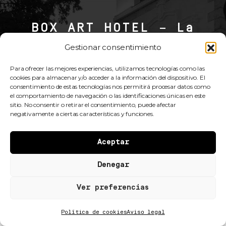
BOX ART HOTEL – La
Torre
Gestionar consentimiento
PASEO DE ROSALES, 48
Para ofrecer las mejores experiencias, utilizamos tecnologías como las
cookies para almacenar y/o acceder a la información del dispositivo. El
COLLADO MEDIANO, 28450 MADRID |
672 185 197
–
918 558 558
consentimiento de estas tecnologías nos permitirá procesar datos como
info.alpino@boxarthotel.com
el comportamiento de navegación o las identificaciones únicas en este
CIF: B86469236
sitio. No consentir o retirar el consentimiento, puede afectar
negativamente a ciertas características y funciones.
Aviso Legal
–
Condiciones de reserva
Aceptar
RESERVAR
Denegar
Ver preferencias
Política de cookies
Aviso legal